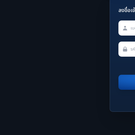
ลงชื่อเข