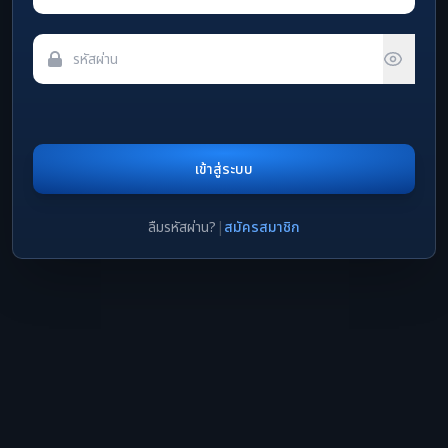
เข้าสู่ระบบ
ลืมรหัสผ่าน?
|
สมัครสมาชิก