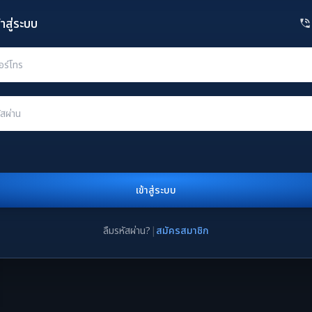
้าสู่ระบบ
เข้าสู่ระบบ
ลืมรหัสผ่าน?
|
สมัครสมาชิก